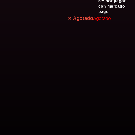
5% por pagar
con mercado
pago
Agotado